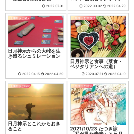
2022.07.31
2022.03.02
2022.04.29
日月神示と備え
日月神示と実践法
日月神示からの大峠を生
き残るシュミレーション
日月神示と食事（菜食・
ベジタリアンへの道）
2022.04.15
2022.04.29
2020.07.21
2022.04.10
日月神示と時節
日月神示と時節
日月神示とこれからおき
ること
2021/10/23 たつき諒
「私が見た未来」と日月