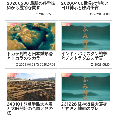
20260506 最新の科学技
20260406世界の情勢と
術から霊的な問答
日月神示と臨終予言
2026.05.06
2026.04.06
未分類
未分類
インド・パキスタン戦争
トカラ列島と日本雛形論
とノストラダムス予言
とトカラのタカラ
2025.06.25
2025.07.08
2025.05.10
未分類
未分類
240101 能登半島大地震
231228 阪神淡路大震災
と大峠開始の合図と冬の
と神戸と地軸のブレ
桜