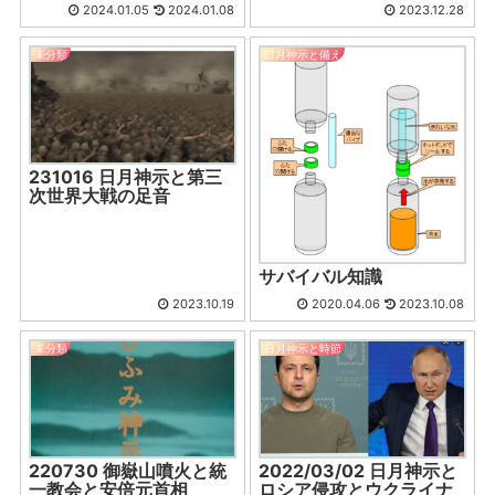
2024.01.05
2024.01.08
2023.12.28
未分類
日月神示と備え
231016 日月神示と第三
次世界大戦の足音
サバイバル知識
2023.10.19
2020.04.06
2023.10.08
未分類
日月神示と時節
220730 御嶽山噴火と統
2022/03/02 日月神示と
一教会と安倍元首相
ロシア侵攻とウクライナ