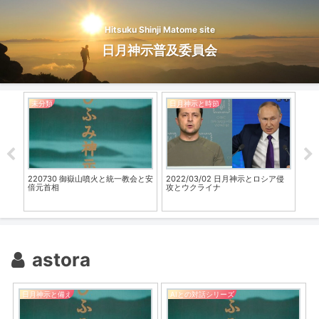
Hitsuku Shinji Matome site
日月神示普及委員会
未分類
日月神示と時節
日
開始
220730 御嶽山噴火と統一教会と安
2022/03/02 日月神示とロシア侵
日
倍元首相
攻とウクライナ
ミ
astora
日月神示と備え
AIとの対話シリーズ