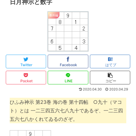
日月神示と数字
番外編
Twitter
Facebook
はてブ
Pocket
LINE
コピー
2020.04.30
2020.04.29
ひふみ神示 第23巻 海の巻 第十四帖 ○九十（マコ
ト）とは 一二三四五六七八九十であるぞ、一二三四
五六七八かくれてゐるのざぞ。