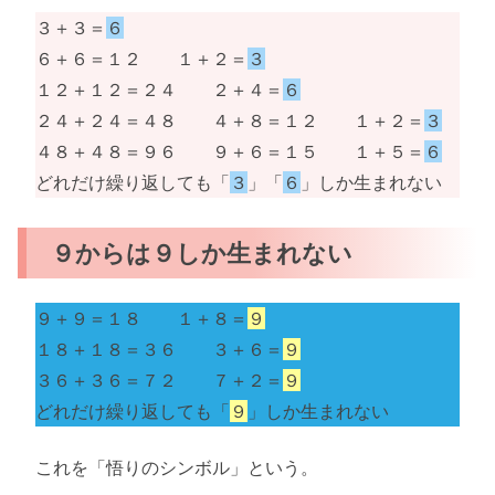
３＋３＝
６
６＋６＝１２ １＋２＝
３
１２＋１２＝２４ ２＋４＝
６
２４＋２４＝４８ ４＋８＝１２ １＋２＝
３
４８＋４８＝９６ ９＋６＝１５ １＋５＝
６
どれだけ繰り返しても「
３
」「
６
」しか生まれない
９からは９しか生まれない
９＋９＝１８ １＋８＝
９
１８＋１８＝３６ ３＋６＝
９
３６＋３６＝７２ ７＋２＝
９
どれだけ繰り返しても「
９
」しか生まれない
これを「悟りのシンボル」という。