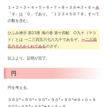
１＋２＋３＋４＋５＋６＋７＋８＝３６⇒３＋６＝
９
「９」は「０」であり、「１２３４５６７８」すべて
の数を含む。
ひふみ神示 第23巻 海の巻 第十四帖 ○九十（マコ
ト）とは 一二三四五六七八九十であるぞ、
一二三四
五六七八かくれてゐる
のざぞ。
以上より、証明が完了。
円
円を考える。
３６０°＝９０°＋９０°＋９０°＋９０°⇒９＋０＝９
９０°＝４５°＋４５°⇒４＋５＝９