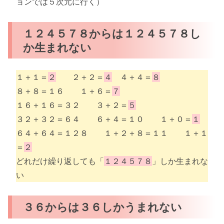
ョンでは５次元に行く）
１２４５７８からは１２４５７８し
か生まれない
１＋１＝
２
２＋２＝
４
４＋４＝
８
８＋８＝１６ １＋６＝
７
１６＋１６＝３２ ３＋２＝
５
３２＋３２＝６４ ６＋４＝１０ １＋０＝
１
６４＋６４＝１２８ １＋２＋８＝１１ １＋１
＝
２
どれだけ繰り返しても「
１２４５７８
」しか生まれな
い
３６からは３６しかうまれない