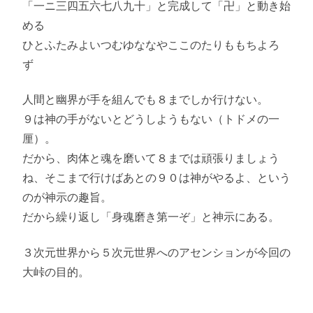
「一ニ三四五六七八九十」と完成して「卍」と動き始
める
ひとふたみよいつむゆななやここのたりももちよろ
ず
人間と幽界が手を組んでも８までしか行けない。
９は神の手がないとどうしようもない（トドメの一
厘）。
だから、肉体と魂を磨いて８までは頑張りましょう
ね、そこまで行けばあとの９０は神がやるよ、という
のが神示の趣旨。
だから繰り返し「身魂磨き第一ぞ」と神示にある。
３次元世界から５次元世界へのアセンションが今回の
大峠の目的。