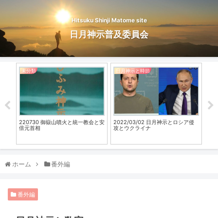
Hitsuku Shinji Matome site
日月神示普及委員会
未分類
日月神示と時節
日
開始
220730 御嶽山噴火と統一教会と安
2022/03/02 日月神示とロシア侵
日
倍元首相
攻とウクライナ
ミ
ホーム
番外編
番外編