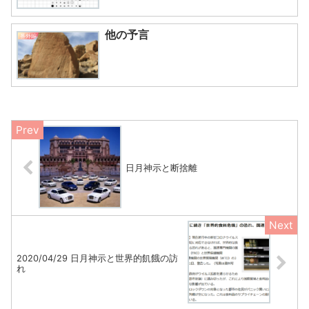
他の予言
番外編
日月神示と断捨離
2020/04/29 日月神示と世界的飢餓の訪
れ