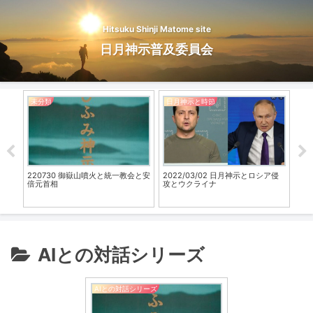
Hitsuku Shinji Matome site
日月神示普及委員会
未分類
日月神示と時節
日
開始
220730 御嶽山噴火と統一教会と安
2022/03/02 日月神示とロシア侵
日
倍元首相
攻とウクライナ
ミ
AIとの対話シリーズ
AIとの対話シリーズ